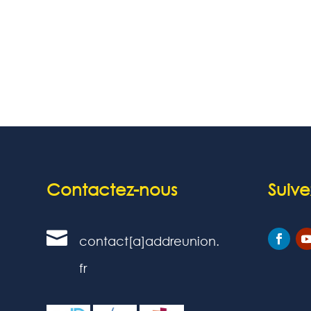
Contactez-nous
Suive

contact[a]addreunion.
fr