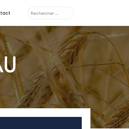
tact
AU