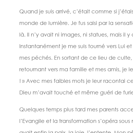
Quand je suis arrivé, c’était comme si j’ét
monde de lumière. Je fus saisi par la sensat
là. Il n’y avait ni images, ni statues, mais il
Instantanément je me suis tourné vers Lui e
mes péchés. En sortant de ce lieu de culte
retournant vers ma famille et mes amis, je leu
! » Avec mes faibles mots je leur racontai 
Dieu m’avait touché et même guéri de furi
Quelques temps plus tard mes parents acce
l’Evangile et la transformation s’opéra sous 
avait enfin la paix, la joie, l’entente. Mon 