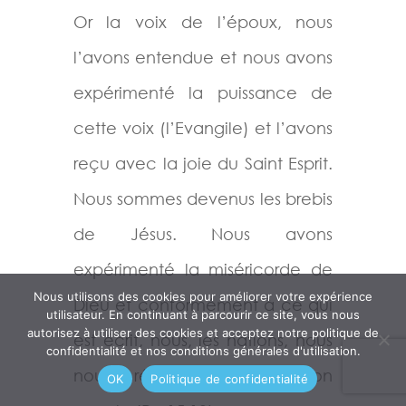
Or la voix de l’époux, nous
l’avons entendue et nous avons
expérimenté la puissance de
cette voix (l’Evangile) et l’avons
reçu avec la joie du Saint Esprit.
Nous sommes devenus les brebis
de Jésus. Nous avons
expérimenté la miséricorde de
Nous utilisons des cookies pour améliorer votre expérience
Dieu et conformément à ce qui
utilisateur. En continuant à parcourir ce site, vous nous
autorisez à utiliser des cookies et acceptez notre politique de
est écrit, nous, les nations, nous
confidentialité et nos conditions générales d'utilisation.
nous réjouissons avec son
OK
Politique de confidentialité