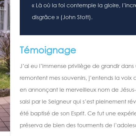
« Là où la foi contemple la gloire, l’in
disgrâce » (John Stott).
Témoignage
J’ai eu l’immense privilège de grandir dans 
remontent mes souvenirs, j’entends la voix
en annonçant le merveilleux nom de Jésus-Ch
saisi par le Seigneur qui s’est pleinement r
été baptisé de son Esprit. Ce fut une expé
préserva de bien des tourments de l’adole