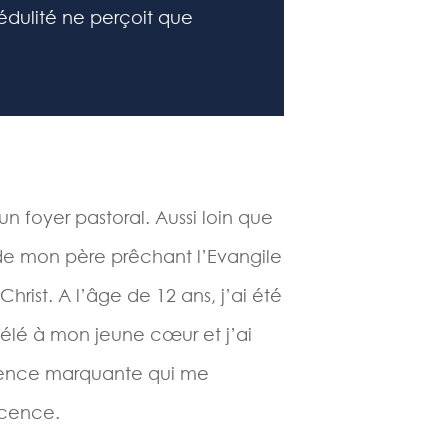
crédulité ne perçoit que
un foyer pastoral. Aussi loin que
 de mon père prêchant l’Evangile
rist. A l’âge de 12 ans, j’ai été
évélé à mon jeune cœur et j’ai
rience marquante qui me
scence.