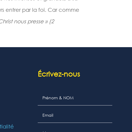
rs entrer par la foi. Car comme
hrist nous presse » (2
Écrivez-nous
ialité