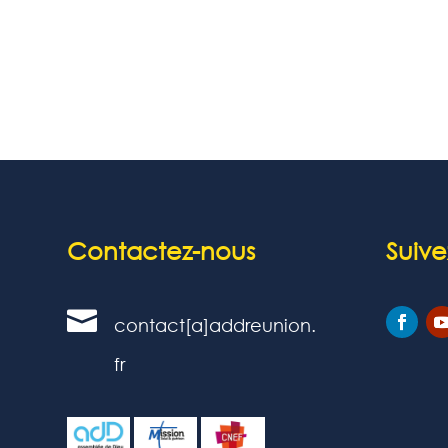
Contactez-nous
Suive

contact[a]addreunion.
fr