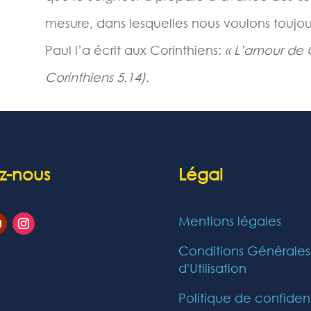
mesure, dans lesquelles nous voulons toujou
Paul l’a écrit aux Corinthiens:
« L’amour de C
Corinthiens 5.14)
.
z-nous
Légal
Mentions légales
Conditions Générales
d'Utilisation
Politique de confident